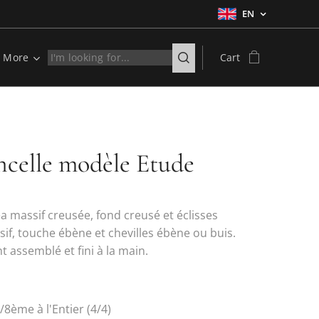
EN
More
Cart
ncelle modèle Etude
a massif creusée, fond creusé et éclisses
if, touche ébène et chevilles ébène ou buis.
 assemblé et fini à la main.
1/8ème à l'Entier (4/4)