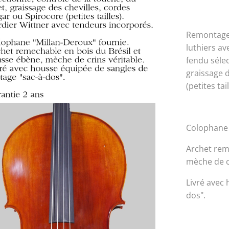
Remontage 
luthiers a
fendu sélec
graissage d
(petites ta
Colophane 
Archet rem
mèche de cr
Livré avec
dos".