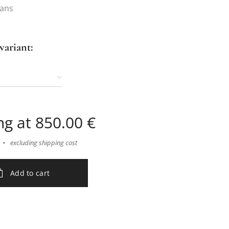
2 ans
variant:
ng at
850.00
€
excluding shipping cost
Add to cart