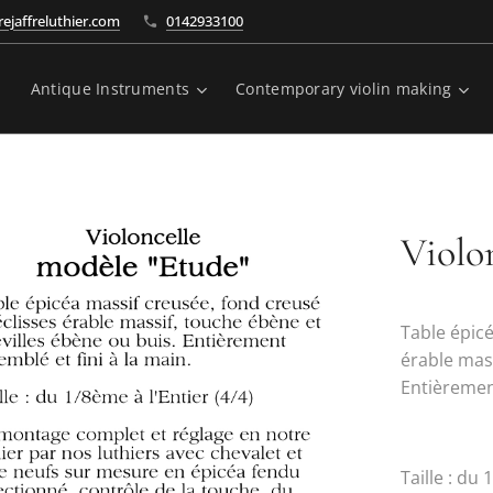
ejaffreluthier.com
0142933100
Antique Instruments
Contemporary violin making
Violo
Table épicé
érable mass
Entièrement
Taille : du 