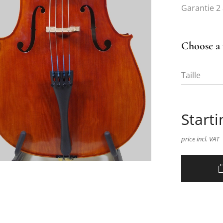
Garantie 
Choose a 
Taille
Starti
price incl. VAT