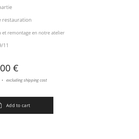
partie
e restauration
 et remontage en notre atelier
9/11
.00
€
excluding shipping cost
Add to cart