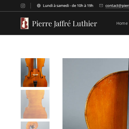
Lundi à samedi - de 10h à 19h
contact@pierr
Pierre Jaffré Luthier
Home