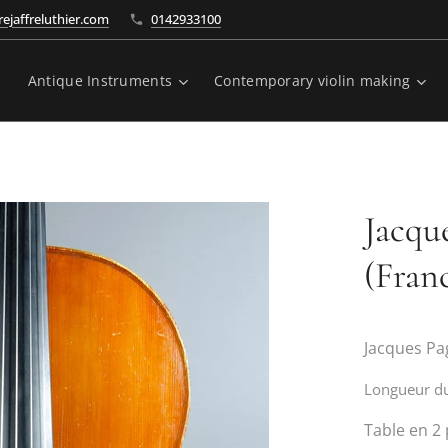
ejaffreluthier.com
0142933100
Antique Instruments
Contemporary violin making
Jacqu
(Fran
Jacques Pag
Longueur du
Table en 2 