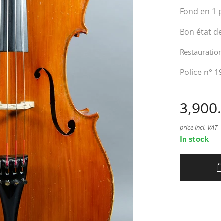
Fond en 1 
Bon état d
Restauration
Police n° 1
3,900
price incl. VAT
In stock