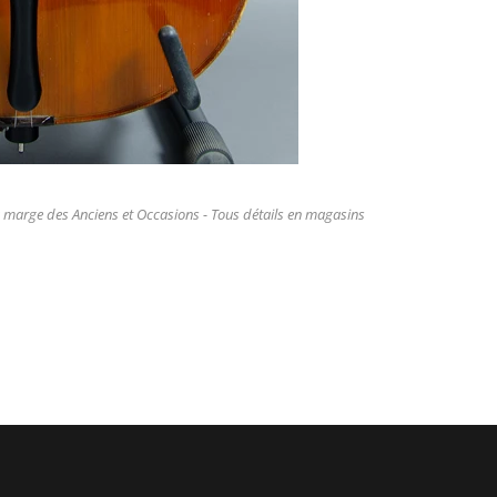
a marge des Anciens et Occasions - Tous détails en magasins