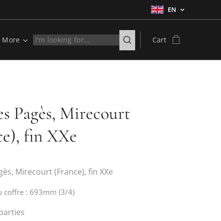
EN
More
Cart
es Pagès, Mirecourt
ce), fin XXe
ès, Mirecourt (France), fin XXe
 coffre : 693mm (3/4)
parties