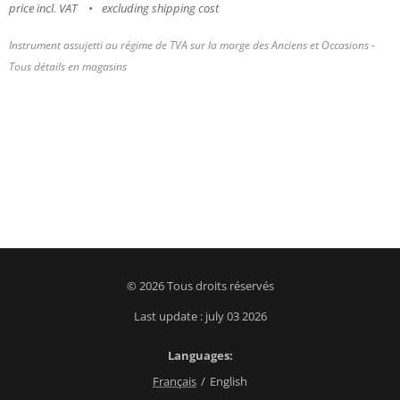
price incl. VAT
excluding shipping cost
Instrument assujetti au régime de TVA sur la marge des Anciens et Occasions -
Tous détails en magasins
© 2026 Tous droits réservés
Last update : july 03 2026
Languages
Français
English