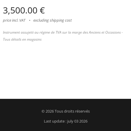
3,500.00
€
price incl. VAT
excluding shipping cost
Instrument assujetti au régime de TVA sur la marge des Anciens et Occasions -
Tous détails en magasins
© 2026 Tous droits réservés
Last update : july 03 2026